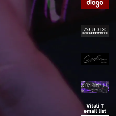
Vitali T
email list