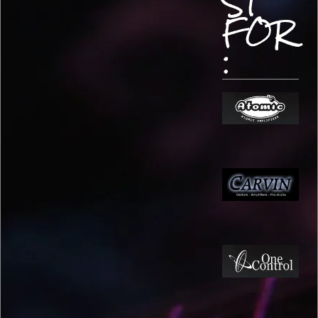
ST
FOR
: