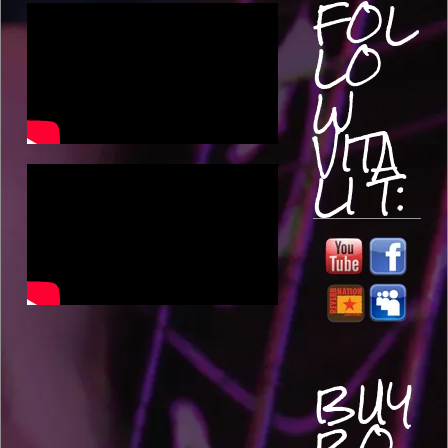
FOL
LO
W
VITA
LI T:
BUY
BO