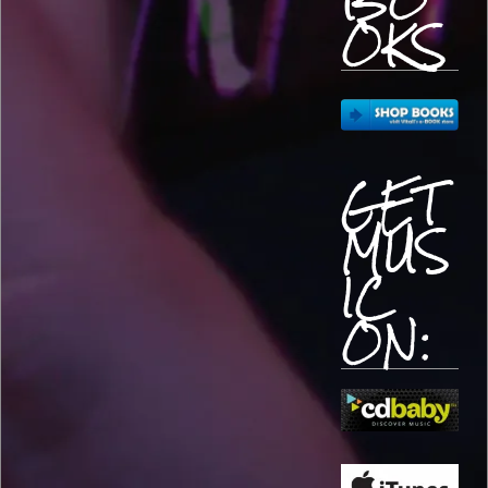
OKS
GET
MUS
IC
ON: