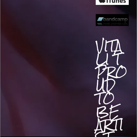
VITA
LI T
PRO
UD
TO
BE
ARTI